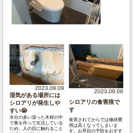
2023.09.09
2023.09.08
湿気がある場所には
シロアリの食害痕で
シロアリが発生しや
す
すい😭
水分の多い湿った木材の中
食害されてからでは修繕費
で巣を作って生活している
用は高くなってしまいま
ため、人の目に触れること
す。お早目の予防をおすす