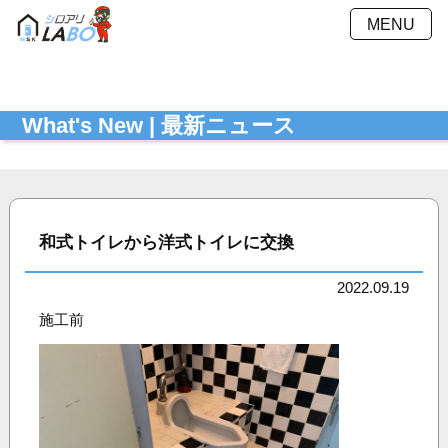
MENU
施工方法
施工料金
What's New | 最新ニュース
施工事例
Ｑ＆Ａ
会社概要
採用情報
お見積もり
最新ニュース
シミュレーション
和式トイレから洋式トイレに交換
お問い合わせ
プライバシーポリシー
2022.09.19
施工前