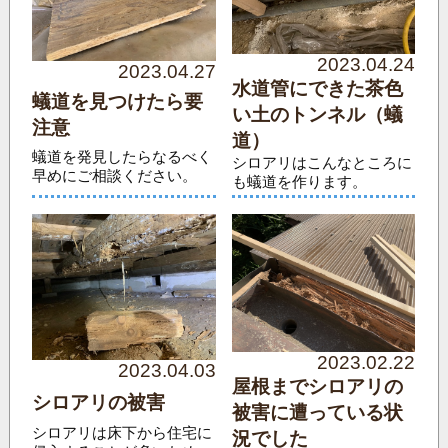
2023.04.24
2023.04.27
水道管にできた茶色
蟻道を見つけたら要
い土のトンネル（蟻
注意
道）
蟻道を発見したらなるべく
シロアリはこんなところに
早めにご相談ください。
も蟻道を作ります。
2023.02.22
2023.04.03
屋根までシロアリの
シロアリの被害
被害に遭っている状
シロアリは床下から住宅に
況でした