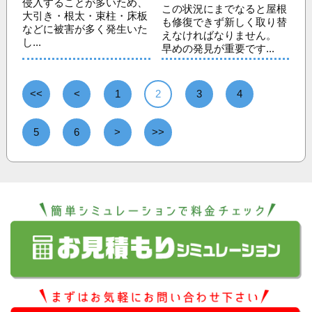
侵入することが多いため、
この状況にまでなると屋根
大引き・根太・束柱・床板
も修復できず新しく取り替
などに被害が多く発生いた
えなければなりません。
し...
早めの発見が重要です...
<<
<
1
2
3
4
5
6
>
>>