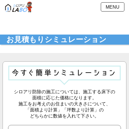
MENU
施工方法
施工料金
施工事例
Ｑ＆Ａ
お見積もりシミュレーション
会社概要
採用情報
お見積もり
最新ニュース
シミュレーション
お問い合わせ
プライバシーポリシー
シロアリ防除の施工については、
施工する床下の
面積に応じた
価格になります。
施工をお考えの
お住まいの大きさについて、
「面積より計算」「坪数より計算」の
どちらかに数値を入れて下さい。