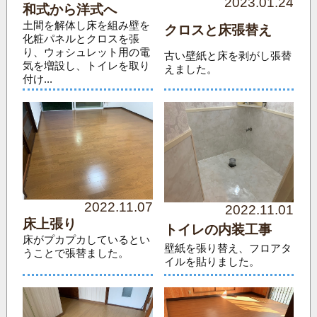
2023.01.24
和式から洋式へ
土間を解体し床を組み壁を
クロスと床張替え
化粧パネルとクロスを張
り、ウォシュレット用の電
古い壁紙と床を剥がし張替
気を増設し、トイレを取り
えました。
付け...
2022.11.07
2022.11.01
床上張り
トイレの内装工事
床がプカプカしているとい
壁紙を張り替え、フロアタ
うことで張替ました。
イルを貼りました。