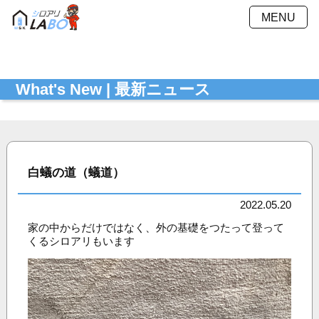
MENU
施工方法
施工料金
What's New | 最新ニュース
施工事例
Ｑ＆Ａ
会社概要
採用情報
お見積もり
最新ニュース
シミュレーション
白蟻の道（蟻道）
お問い合わせ
プライバシーポリシー
2022.05.20
家の中からだけではなく、外の基礎をつたって登って
くるシロアリもいます