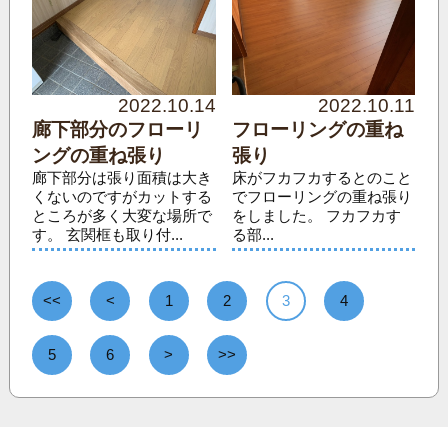
2022.10.14
2022.10.11
廊下部分のフローリ
フローリングの重ね
ングの重ね張り
張り
廊下部分は張り面積は大き
床がフカフカするとのこと
くないのですがカットする
でフローリングの重ね張り
ところが多く大変な場所で
をしました。 フカフカす
す。 玄関框も取り付...
る部...
<<
<
1
2
3
4
5
6
>
>>