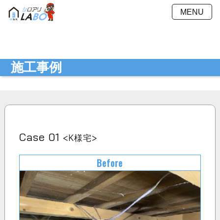
MENU
施工方法
施工料金
施工事例
Ｑ＆Ａ
施工事例
会社概要
採用情報
お見積もり
最新ニュース
シミュレーション
お問い合わせ
プライバシーポリシー
Case 01
<K様宅>
Before