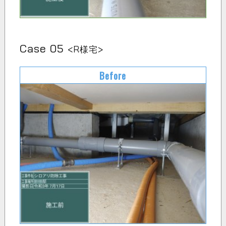
Case 05
<R様宅>
Before