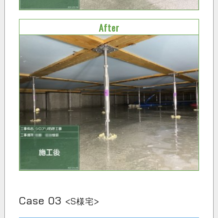
After
Case 03
<S様宅>