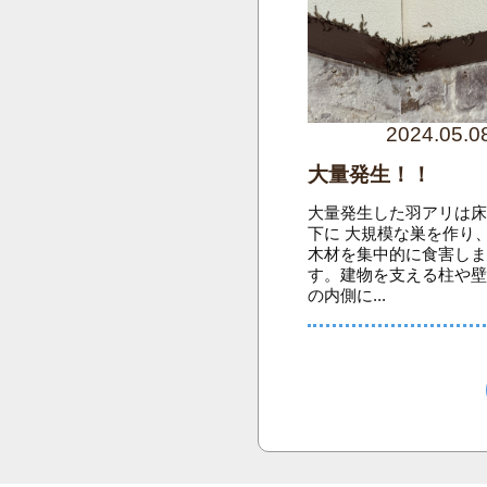
2024.05.0
大量発生！！
大量発生した羽アリは
下に 大規模な巣を作り
木材を集中的に食害し
す。建物を支える柱や
の内側に...