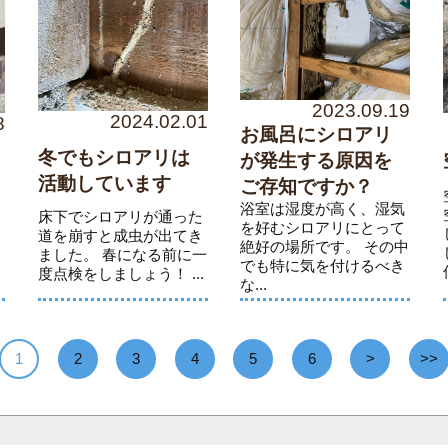
2023.09.19
2024.02.01
8
お風呂にシロアリ
冬でもシロアリは
が発生する原因を
活動しています
ご存知ですか？
床
浴室は湿度が高く、湿気
、
床下でシロアリが通った
を好むシロアリにとって
ま
道を崩すと成虫が出てき
絶好の場所です。 その中
壁
ました。 春になる前に一
でも特に気を付けるべき
度点検をしましょう！ ...
な...
1
2
3
4
5
6
>
>>