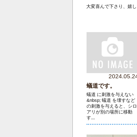
大変喜んで下さり、嬉し
2024.05.2
蟻道です。
蟻道 に刺激を与えない
&nbsp; 蟻道 を壊すなど
の刺激を与えると、シ
アリが別の場所に移動
す...