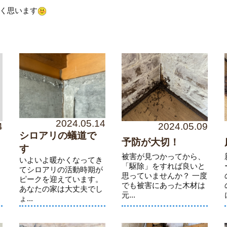
く思います
2024.05.14
4
2024.05.09
シロアリの蟻道で
予防が大切！
す
被害が見つかってから、
いよいよ暖かくなってき
「駆除」をすれば良いと
てシロアリの活動時期が
ロ
思っていませんか？ 一度
ピークを迎えています。
でも被害にあった木材は
あなたの家は大丈夫でし
元...
ょ...