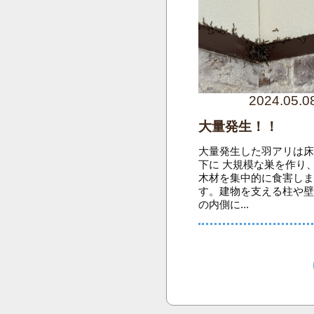
2024.05.0
大量発生！！
大量発生した羽アリは
下に 大規模な巣を作り
木材を集中的に食害し
す。建物を支える柱や
の内側に...