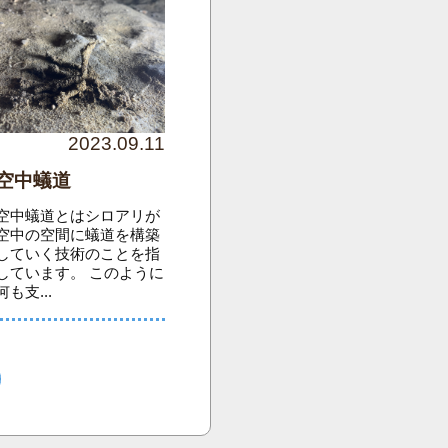
2023.09.11
空中蟻道
空中蟻道とはシロアリが
空中の空間に蟻道を構築
していく技術のことを指
しています。 このように
何も支...