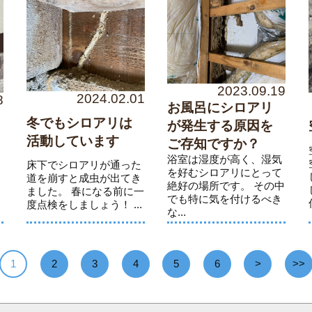
2023.09.19
2024.02.01
8
お風呂にシロアリ
冬でもシロアリは
が発生する原因を
活動しています
ご存知ですか？
床
浴室は湿度が高く、湿気
、
床下でシロアリが通った
を好むシロアリにとって
ま
道を崩すと成虫が出てき
絶好の場所です。 その中
壁
ました。 春になる前に一
でも特に気を付けるべき
度点検をしましょう！ ...
な...
1
2
3
4
5
6
>
>>