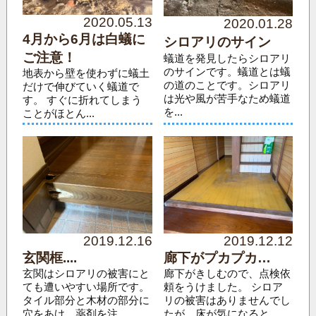
2020.05.13
2020.01.28
4月から6月は白蟻に
シロアリのサイン
ご注意！
蟻道を発見したらシロアリ
のサインです。蟻道とは蟻
地表から壁を使わずに蟻土
の道のことです。シロアリ
だけで伸びていく蟻道で
は光や風が苦手なため蟻道
す。 すぐに折れてしまう
を...
ことがほとん...
2019.12.16
2019.12.12
玄関框....
廊下がプカプカ…
玄関はシロアリの被害にと
廊下がきしむので、点検依
ても遭いやすい場所です。
頼をうけました。 シロア
タイル部分と木材の部分に
リの被害はありませんでし
穴をあけ、薬剤を注...
たが、床が気になると...