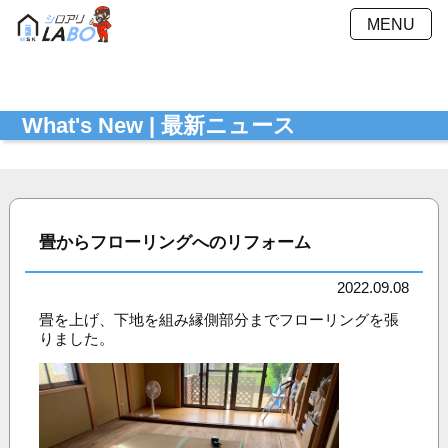
MENU
施工方法
施工料金
What's New | 最新ニュース
施工事例
Ｑ＆Ａ
会社概要
採用情報
お見積もり
最新ニュース
シミュレーション
畳からフローリングへのリフォーム
お問い合わせ
プライバシーポリシー
2022.09.08
畳を上げ、下地を組み縁側部分までフローリングを張
りました。