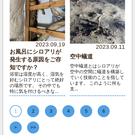
2023.09.19
2023.09.11
お風呂にシロアリが
空中蟻道
発生する原因をご存
空中蟻道とはシロアリが
知ですか？
空中の空間に蟻道を構築し
浴室は湿度が高く、湿気を
ていく技術のことを指して
好むシロアリにとって絶好
います。 このように何も
の場所です。 その中でも
支...
特に気を付けるべきな...
1
2
3
4
5
6
>
>>