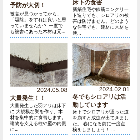
床下の食害
予防が大切！
新築住宅や鉄筋コンクリー
被害が見つかってから、
ト造りでも、シロアリの被
「駆除」をすれば良いと思
害は防げません。どのよう
っていませんか？ 一度で
な住宅でも、建材に木材を
も被害にあった木材は元...
使...
2024.02.01
2024.05.08
冬でもシロアリは活
大量発生！！
動しています
大量発生した羽アリは床下
に 大規模な巣を作り、木
床下でシロアリが通った道
材を集中的に食害します。
を崩すと成虫が出てきまし
建物を支える柱や壁の内側
た。 春になる前に一度点
に...
検をしましょう！ ...