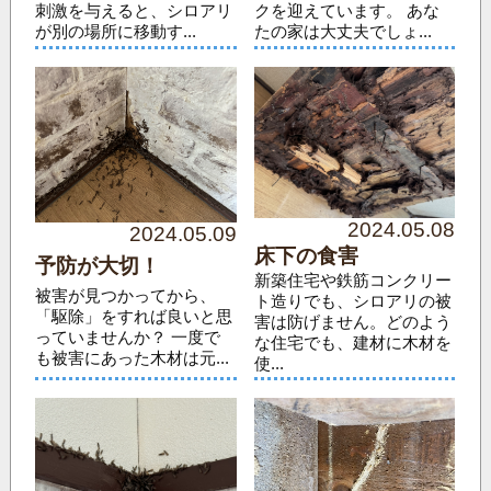
刺激を与えると、シロアリ
クを迎えています。 あな
が別の場所に移動す...
たの家は大丈夫でしょ...
2024.05.08
2024.05.09
床下の食害
予防が大切！
新築住宅や鉄筋コンクリー
被害が見つかってから、
ト造りでも、シロアリの被
「駆除」をすれば良いと思
害は防げません。どのよう
っていませんか？ 一度で
な住宅でも、建材に木材を
も被害にあった木材は元...
使...