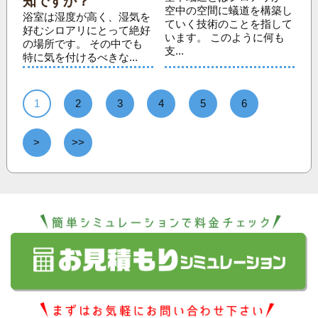
知ですか？
空中の空間に蟻道を構築し
浴室は湿度が高く、湿気を
ていく技術のことを指して
好むシロアリにとって絶好
います。 このように何も
の場所です。 その中でも
支...
特に気を付けるべきな...
1
2
3
4
5
6
>
>>