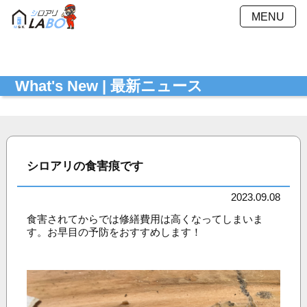
MENU
施工方法
施工料金
What's New | 最新ニュース
施工事例
Ｑ＆Ａ
会社概要
採用情報
お見積もり
最新ニュース
シミュレーション
シロアリの食害痕です
お問い合わせ
プライバシーポリシー
2023.09.08
食害されてからでは修繕費用は高くなってしまいま
す。お早目の予防をおすすめします！