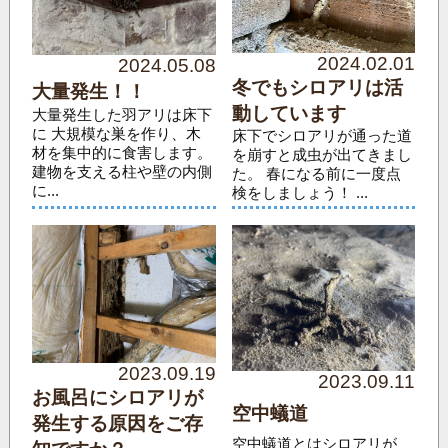
2024.02.01
2024.05.08
冬でもシロアリは活
大量発生！！
動しています
大量発生した羽アリは床下
に 大規模な巣を作り、木
床下でシロアリが通った道
材を集中的に食害します。
を崩すと成虫が出てきまし
建物を支える柱や壁の内側
た。 春になる前に一度点
に...
検をしましょう！ ...
2023.09.19
2023.09.11
お風呂にシロアリが
空中蟻道
発生する原因をご存
空中蟻道とはシロアリが