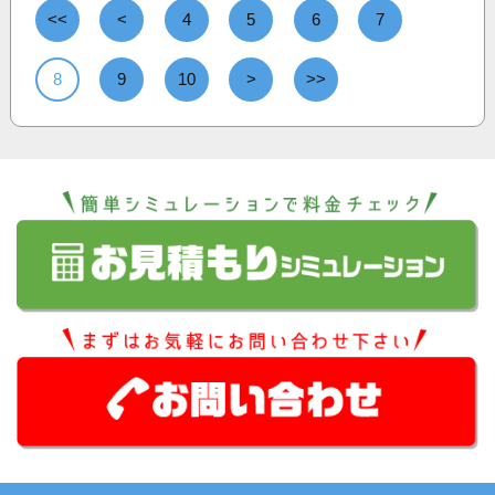
<<
<
4
5
6
7
8
9
10
>
>>