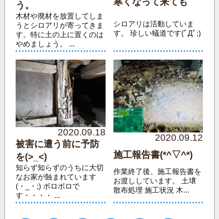
寒くなって来ても
う。
木材や廃材を放置してしま
シロアリは活動していま
うとシロアリが寄ってきま
す。 珍しい蟻道です(ﾟДﾟ;)
す。特に土の上に置くのは
やめましょう。 ...
2020.09.18
2020.09.12
被害に遭う前に予防
施工報告書(*^▽^*)
を(>_<)
知らず知らずのうちに大切
作業終了後、施工報告書を
なお家が蝕まれています
お渡ししています。 土壌
(・_・;) ボロボロで
散布処理 施工状況 木...
す・・・・ ...