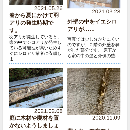
2021.05.26
2021.03.28
春から夏にかけて羽
外壁の中をイエシロ
アリの発生時期で
アリが……
す。
羽アリが発生していると、
写真では少し分かりにくい
家の中でシロアリが発生し
のですが、２階の外壁を剥
ている可能性が高いためす
がした部分です。 床下か
ぐにシロアリ業者に依頼し
ら家の中の壁と外側の壁...
ま...
2021.02.08
2020.11.09
庭に木材や廃材を置
かないようしましょ