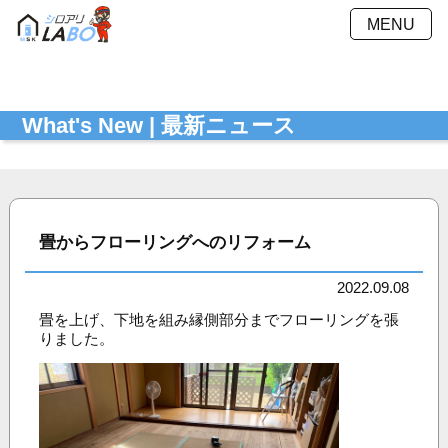
MENU
施工方法
施工料金
What's New | 最新ニュース
施工事例
Ｑ＆Ａ
会社概要
採用情報
お見積もり
最新ニュース
シミュレーション
畳からフローリングへのリフォーム
お問い合わせ
プライバシーポリシー
2022.09.08
畳を上げ、下地を組み縁側部分までフローリングを張
りました。