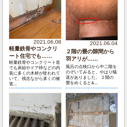
2021.06.08
2021.06.04
軽量鉄骨やコンクリ
２階の畳の隙間から
ート住宅でも……
羽アリが……
軽量鉄骨やコンクリート造
風呂の点検口から中二階を
でも床組やドア枠などの内
のぞいてみると、やはり蟻
装に多くの木材が使われて
道がありました。 ２階の
いて、残念ながら多くの被
畳をめくると&...
害...