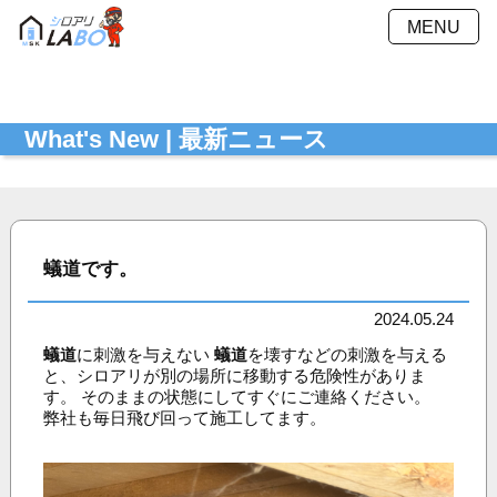
MENU
施工方法
施工料金
What's New | 最新ニュース
施工事例
Ｑ＆Ａ
会社概要
採用情報
お見積もり
最新ニュース
シミュレーション
蟻道です。
お問い合わせ
プライバシーポリシー
2024.05.24
蟻道
に刺激を与えない
蟻道
を壊すなどの刺激を与える
と、シロアリが別の場所に移動する危険性がありま
す。 そのままの状態にしてすぐにご連絡ください。
弊社も毎日飛び回って施工してます。