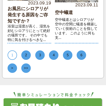
2023.09.19
2023.09.11
お風呂にシロアリが
空中蟻道
発生する原因をご存
空中蟻道とはシロアリが
知ですか？
空中の空間に蟻道を構築し
浴室は湿度が高く、湿気を
ていく技術のことを指して
好むシロアリにとって絶好
います。 このように何も
の場所です。 その中でも
支...
特に気を付けるべきな...
1
2
3
4
5
6
>
>>