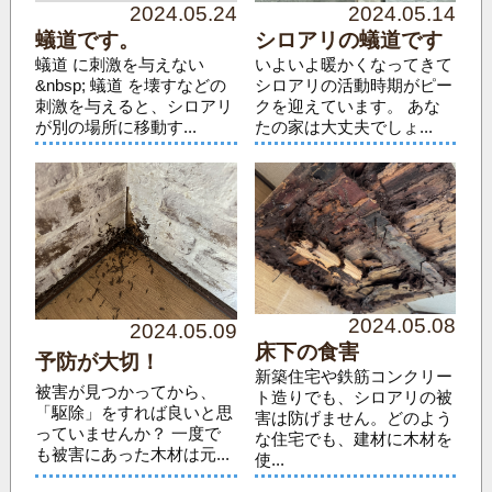
2024.05.24
2024.05.14
蟻道です。
シロアリの蟻道です
蟻道 に刺激を与えない
いよいよ暖かくなってきて
&nbsp; 蟻道 を壊すなどの
シロアリの活動時期がピー
刺激を与えると、シロアリ
クを迎えています。 あな
が別の場所に移動す...
たの家は大丈夫でしょ...
2024.05.08
2024.05.09
床下の食害
予防が大切！
新築住宅や鉄筋コンクリー
被害が見つかってから、
ト造りでも、シロアリの被
「駆除」をすれば良いと思
害は防げません。どのよう
っていませんか？ 一度で
な住宅でも、建材に木材を
も被害にあった木材は元...
使...