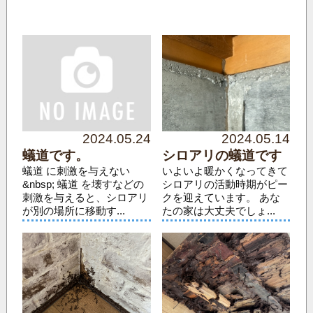
2024.05.24
2024.05.14
蟻道です。
シロアリの蟻道です
蟻道 に刺激を与えない
いよいよ暖かくなってきて
&nbsp; 蟻道 を壊すなどの
シロアリの活動時期がピー
刺激を与えると、シロアリ
クを迎えています。 あな
が別の場所に移動す...
たの家は大丈夫でしょ...