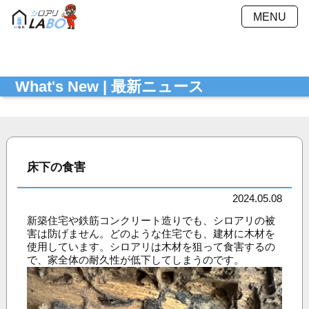
MENU
施工方法
施工料金
What's New | 最新ニュース
施工事例
Ｑ＆Ａ
会社概要
採用情報
お見積もり
最新ニュース
シミュレーション
床下の食害
お問い合わせ
プライバシーポリシー
2024.05.08
新築住宅や鉄筋コンクリート造りでも、シロアリの被
害は防げません。どのような住宅でも、建材に木材を
使用しています。シロアリは木材を狙って食害するの
で、家全体の耐久性が低下してしまうのです。