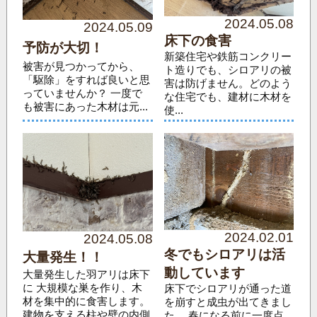
2024.05.08
2024.05.09
床下の食害
予防が大切！
新築住宅や鉄筋コンクリー
被害が見つかってから、
ト造りでも、シロアリの被
「駆除」をすれば良いと思
害は防げません。どのよう
っていませんか？ 一度で
な住宅でも、建材に木材を
も被害にあった木材は元...
使...
2024.02.01
2024.05.08
冬でもシロアリは活
大量発生！！
動しています
大量発生した羽アリは床下
に 大規模な巣を作り、木
床下でシロアリが通った道
材を集中的に食害します。
を崩すと成虫が出てきまし
建物を支える柱や壁の内側
た。 春になる前に一度点