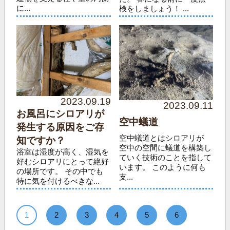
に...
検をしましょう！ ...
2023.09.19
2023.09.11
お風呂にシロアリが
空中蟻道
発生する原因をご存
空中蟻道とはシロアリが
知ですか？
空中の空間に蟻道を構築し
浴室は湿度が高く、湿気を
ていく技術のことを指して
好むシロアリにとって絶好
います。 このように何も
の場所です。 その中でも
支...
特に気を付けるべきな...
1
2
3
4
5
6