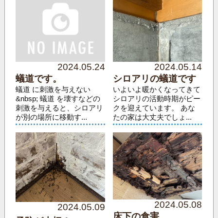
2024.05.24
2024.05.14
蟻道です。
シロアリの蟻道です
蟻道 に刺激を与えない
いよいよ暖かくなってきて
&nbsp; 蟻道 を壊すなどの
シロアリの活動時期がピー
刺激を与えると、シロアリ
クを迎えています。 あな
が別の場所に移動す...
たの家は大丈夫でしょ...
2024.05.08
2024.05.09
床下の食害