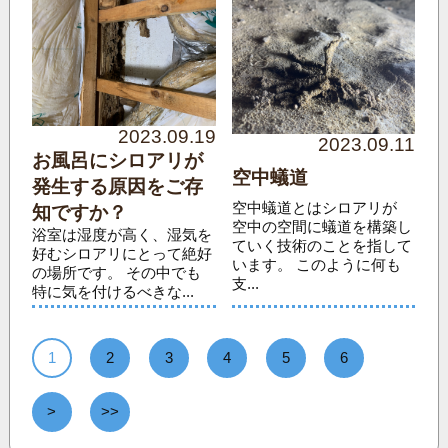
2023.09.19
2023.09.11
お風呂にシロアリが
空中蟻道
発生する原因をご存
空中蟻道とはシロアリが
知ですか？
空中の空間に蟻道を構築し
浴室は湿度が高く、湿気を
ていく技術のことを指して
好むシロアリにとって絶好
います。 このように何も
の場所です。 その中でも
支...
特に気を付けるべきな...
1
2
3
4
5
6
>
>>