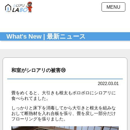
MENU
施工方法
施工料金
What's New | 最新ニュース
施工事例
Ｑ＆Ａ
会社概要
採用情報
お見積もり
最新ニュース
シミュレーション
和室がシロアリの被害😢
お問い合わせ
プライバシーポリシー
2022.03.01
畳をめくると、大引きも根太もボロボロにシロアリに
食べられてました。
しっかりと床下を消毒してから大引きと根太を組みな
おして断熱材を入れ合板を張り、畳を戻し一部分だけ
フローリングを張りました。