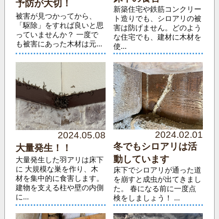
予防が大切！
新築住宅や鉄筋コンクリー
被害が見つかってから、
ト造りでも、シロアリの被
「駆除」をすれば良いと思
害は防げません。どのよう
っていませんか？ 一度で
な住宅でも、建材に木材を
も被害にあった木材は元...
使...
2024.02.01
2024.05.08
冬でもシロアリは活
大量発生！！
動しています
大量発生した羽アリは床下
に 大規模な巣を作り、木
床下でシロアリが通った道
材を集中的に食害します。
を崩すと成虫が出てきまし
建物を支える柱や壁の内側
た。 春になる前に一度点
に...
検をしましょう！ ...