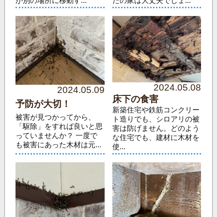
が別の場所に移動す...
たの家は大丈夫でしょ...
2024.05.08
2024.05.09
床下の食害
予防が大切！
新築住宅や鉄筋コンクリー
被害が見つかってから、
ト造りでも、シロアリの被
「駆除」をすれば良いと思
害は防げません。どのよう
っていませんか？ 一度で
な住宅でも、建材に木材を
も被害にあった木材は元...
使...