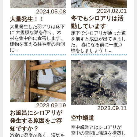
2024.02.01
2024.05.08
冬でもシロアリは活
大量発生！！
動しています
大量発生した羽アリは床下
に 大規模な巣を作り、木
床下でシロアリが通った道
材を集中的に食害します。
を崩すと成虫が出てきまし
建物を支える柱や壁の内側
た。 春になる前に一度点
に...
検をしましょう！ ...
2023.09.19
2023.09.11
お風呂にシロアリが
空中蟻道
発生する原因をご存
空中蟻道とはシロアリが
知ですか？
空中の空間に蟻道を構築し
浴室は湿度が高く、湿気を