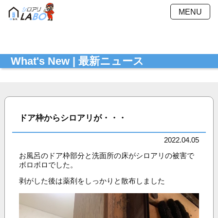
MENU
施工方法
施工料金
What's New | 最新ニュース
施工事例
Ｑ＆Ａ
会社概要
採用情報
お見積もり
最新ニュース
シミュレーション
ドア枠からシロアリが・・・
お問い合わせ
プライバシーポリシー
2022.04.05
お風呂のドア枠部分と洗面所の床がシロアリの被害で
ボロボロでした。
剥がした後は薬剤をしっかりと散布しました