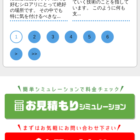
ていく技術のことを指して
好むシロアリにとって絶好
います。 このように何も
の場所です。 その中でも
支...
特に気を付けるべきな...
1
2
3
4
5
6
>
>>